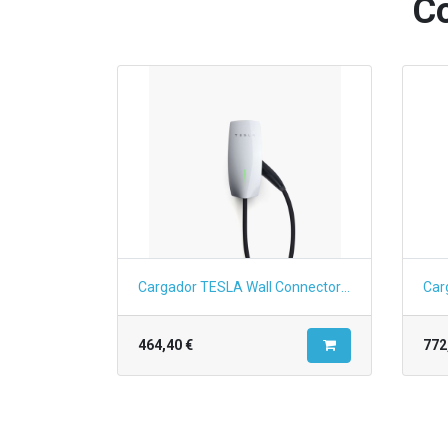
Co
Cargador TESLA Wall Connector Gen 3
464,40
€
772