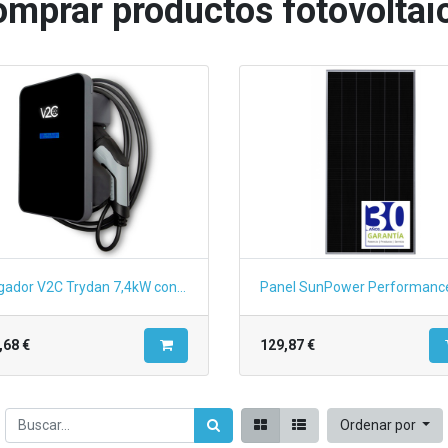
mprar productos fotovoltai
Cargador V2C Trydan 7,4kW con protecciones, cable T2 5m y carga dinámica
,68
€
129,87
€
Ordenar por