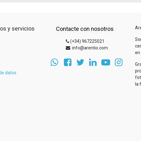
os y servicios
Ar
Contacte con nosotros
So
(+34) 967225021
cen
info@arentio.com
en 
Gr
pr
 de datos
fo
la