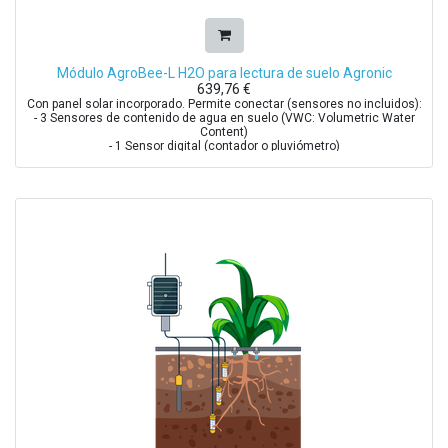
Módulo AgroBee-L H2O para lectura de suelo Agronic
639,76
€
Con panel solar incorporado. Permite conectar (sensores no incluidos):
- 3 Sensores de contenido de agua en suelo (VWC: Volumetric Water
Content)
- 1 Sensor digital (contador o pluviómetro)
Sensores Homologados: Decagon 10HS, Watermark 200SS + 200SS-VA
+ 200TS, Solfranc SF-S10/ Vegetronix VH400, Decagon EC-5, Decagon
GS1, Meter Group TEROS-10