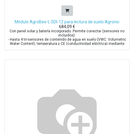
Módulo AgroBee-L SDI-12 para lectura de suelo Agronic
684,09
€
Con panel solar y batería incorporado. Permite conectar (sensores no
incluidos):
- Hasta 4 tri-sensores de contenido de agua en suelo (VWC: Volumetric
Water Content), temperatura y CE (conductividad eléctrica) mediante
bus de comunicaciones SDI-12
- 1 Sensor digital (contador o pluviómetro)
Sensores Homologados: Decagon 5TE, Decagon GS3, Campbell CS650,
Stevens Hydraprobe-II, AquaCheck-4, AquaCheck-8, Sentek Drill&Drop,
Sentek Drill&Drop TriScan, Meter Group TEROS-12, Apogee NDVI/PRI,
Meter Group TEROS-21, EnviroPro