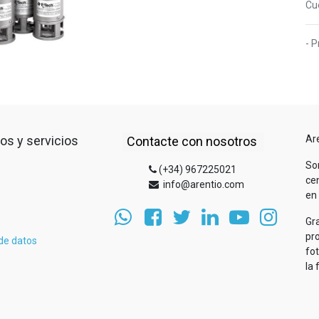
Cu
- P
os y servicios
Ar
Contacte con nosotros
So
(+34) 967225021
cen
info@arentio.com
en 
Gr
pr
 de datos
fo
la