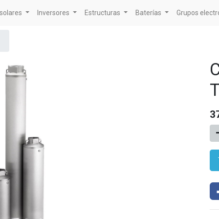
solares
Inversores
Estructuras
Baterías
Grupos elect
C
T
3