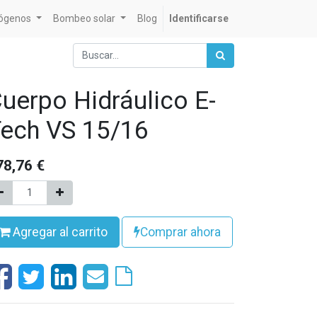
rógenos
Bombeo solar
Blog
Identificarse
uerpo Hidráulico E-
ech VS 15/16
78,76
€
Agregar al carrito
Comprar ahora