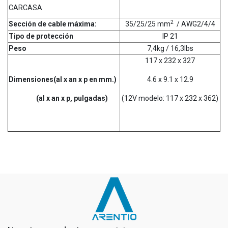
CARCASA
2
Sección de cable máxima:
35/25/25 mm
/ AWG2/4/4
Tipo de protección
IP 21
Peso
7,4kg / 16,3lbs
117 x 232 x 327
Dimensiones(al x an x p en mm.)
4.6 x 9.1 x 12.9
(al x an x p, pulgadas)
(12V modelo: 117 x 232 x 362)