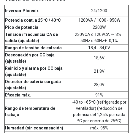
Inversor Phoenix
24/1200
Potencia cont. a 25ºC / 40ºC
1200VA / 1000 - 850W
Pico de potencia
2200W
Tensión / frecuencia CA de
230VCA o 120VCA +- 3%
salida (ajustable)
50Hz o 60Hz+- 0,1%
Rango de tensión de entrada
18,4 - 34,0V
Desconexión por CC baja
18,6V
(ajustable)
Reinicio y alarma por CC baja
21,8V
(ajustable)
Detector de batería cargada
28,0V
(ajustable)
Eficacia máx.
91%
-40 to +65ºC (refrigerado por
Rango de temperatura de
ventilador) (reducción de
trabajo
potencia del 1,25% por cada
ºC por encima de 25ºC)
Humedad (sin condensación)
máx. 95%