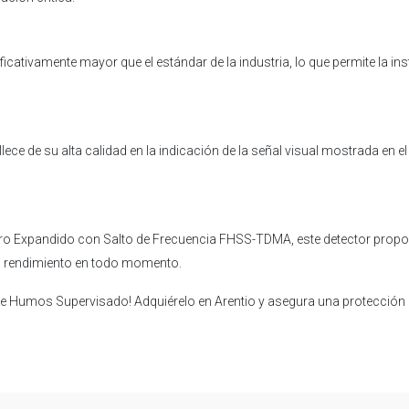
ficativamente mayor que el estándar de la industria, lo que permite la i
 de su alta calidad en la indicación de la señal visual mostrada en el ap
ro Expandido con Salto de Frecuencia FHSS-TDMA, este detector proporc
su rendimiento en todo momento.
de Humos Supervisado! Adquiérelo en Arentio y asegura una protección in