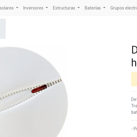
solares
Inversores
Estructuras
Baterías
Grupos elect
D
h
De
Tr
bat
- P