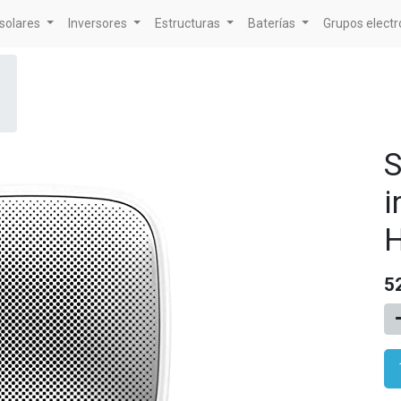
solares
Inversores
Estructuras
Baterías
Grupos elect
S
i
H
5