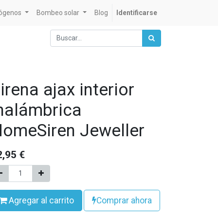
rógenos
Bombeo solar
Blog
Identificarse
irena ajax interior
nalámbrica
omeSiren Jeweller
2,95
€
Agregar al carrito
Comprar ahora