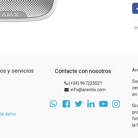
- P
os y servicios
Ar
Contacte con nosotros
So
(+34) 967225021
cen
info@arentio.com
en 
Gr
pr
 de datos
fo
la