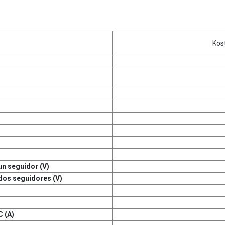
Kost
n seguidor (V)
dos seguidores (V)
C (A)