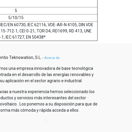
5
5/10/15
 IEC/EN 60730, IEC 62116, VDE-AR-N 4105, DIN VDE
 15-712-1, CEI 0-21, TOR D4, RD1699, RD 413, UNE
1, IEC 61727, EN 50438*
entio Teknowation, S.L.
-
Acerca de
mos una empresa innovadora de base tecnológica
trada en el desarrollo de las energías renovables y
su aplicación en el sector agrario e industrial.
acias a nuestra experiencia hemos seleccionado los
oductos y servicios más interesantes del sector
tovoltaico. Los ponemos a su disposición para que de
 forma más cómoda y rápida acceda a ellos.