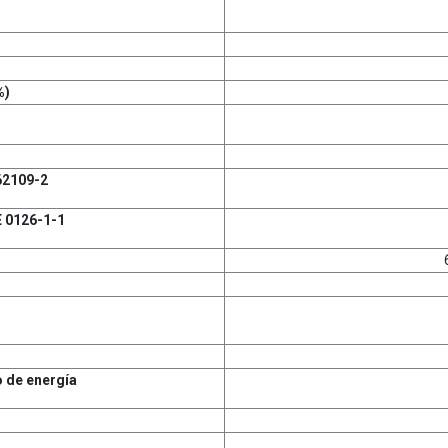
%)
62109-2
 0126-1-1
o de energía