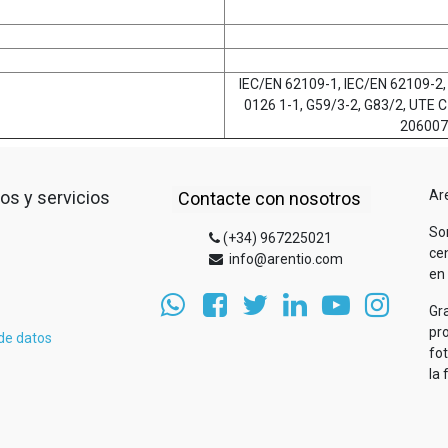
IEC/EN 62109-1, IEC/EN 62109-2,
0126 1-1, G59/3-2, G83/2, UTE C
206007-
os y servicios
Ar
Contacte con nosotros
So
(+34) 967225021
cen
info@arentio.com
en 
Gr
pr
 de datos
fo
la