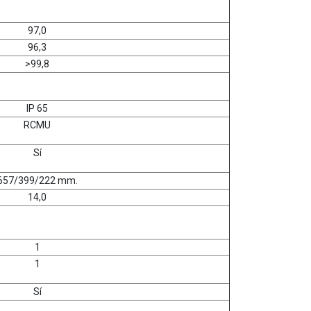
97,0
96,3
>99,8
IP 65
RCMU
Sí
657/399/222 mm.
14,0
1
1
Sí