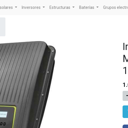
solares
Inversores
Estructuras
Baterías
Grupos elect
I
M
1