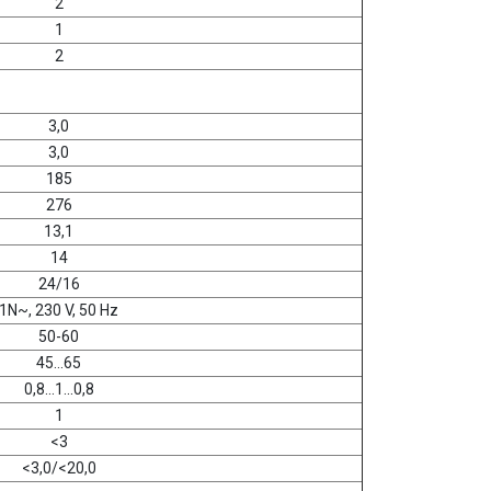
2
1
2
3,0
3,0
185
276
13,1
14
24/16
1N~, 230 V, 50 Hz
50-60
45...65
0,8...1...0,8
1
<3
<3,0/<20,0