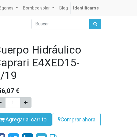
rógenos
Bombeo solar
Blog
Identificarse
uerpo Hidráulico
aprari E4XED15-
/19
56,07
€
Agregar al carrito
Comprar ahora