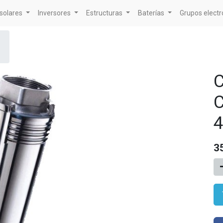
solares
Inversores
Estructuras
Baterías
Grupos elect
C
C
4
3