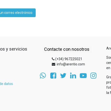
un correo electrónico
os y servicios
Ar
Contacte con nosotros
So
(+34) 967225021
cen
info@arentio.com
en 
Gr
pr
 de datos
fo
la