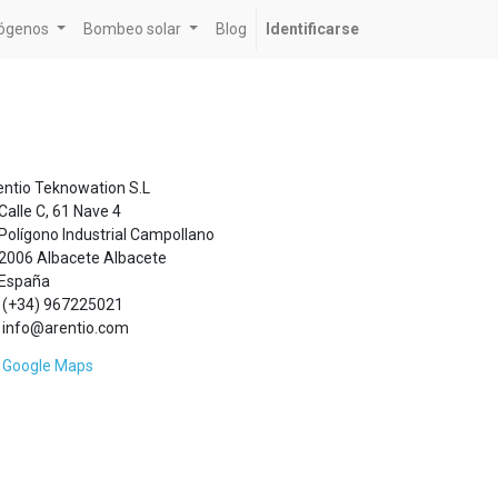
rógenos
Bombeo solar
Blog
Identificarse
entio Teknowation S.L
Calle C, 61 Nave 4
Polígono Industrial Campollano
2006 Albacete Albacete
España
(+34) 967225021
info@arentio.com
Google Maps